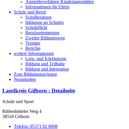
Anmeldeverfahren Kindertagesstätten
Informationen für Eltern
Schule und Beruf
Schulberatung
Inklusion an Schulen
Schulpflicht
Berufsorientierung
Zweiter Bildungsweg
Termine
Berichte
weitere Informationen
Lern- und Erlebnisorte
Bildung und Teilhabe
Bildung und Integration
Zum Bildungsnavigator
Neuigkeiten
Landkreis Gifhorn
: Detailseite
Schule und Sport
Ribbesbütteler Weg 4
38518 Gifhorn
Telefon:
05371 82 8908