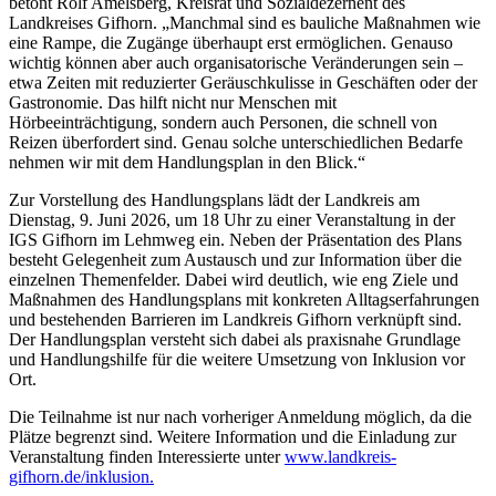
betont Rolf Amelsberg, Kreisrat und Sozialdezernent des
Landkreises Gifhorn. „Manchmal sind es bauliche Maßnahmen wie
eine Rampe, die Zugänge überhaupt erst ermöglichen. Genauso
wichtig können aber auch organisatorische Veränderungen sein –
etwa Zeiten mit reduzierter Geräuschkulisse in Geschäften oder der
Gastronomie. Das hilft nicht nur Menschen mit
Hörbeeinträchtigung, sondern auch Personen, die schnell von
Reizen überfordert sind. Genau solche unterschiedlichen Bedarfe
nehmen wir mit dem Handlungsplan in den Blick.“
Zur Vorstellung des Handlungsplans lädt der Landkreis am
Dienstag, 9. Juni 2026, um 18 Uhr zu einer Veranstaltung in der
IGS Gifhorn im Lehmweg ein. Neben der Präsentation des Plans
besteht Gelegenheit zum Austausch und zur Information über die
einzelnen Themenfelder. Dabei wird deutlich, wie eng Ziele und
Maßnahmen des Handlungsplans mit konkreten Alltagserfahrungen
und bestehenden Barrieren im Landkreis Gifhorn verknüpft sind.
Der Handlungsplan versteht sich dabei als praxisnahe Grundlage
und Handlungshilfe für die weitere Umsetzung von Inklusion vor
Ort.
Die Teilnahme ist nur nach vorheriger Anmeldung möglich, da die
Plätze begrenzt sind. Weitere Information und die Einladung zur
Veranstaltung finden Interessierte unter
www.landkreis-
gifhorn.de/inklusion.