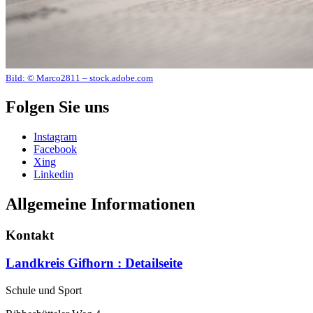
Bild:
© Marco2811 – stock.adobe.com
Folgen Sie uns
Instagram
Facebook
Xing
Linkedin
Allgemeine Informationen
Kontakt
Landkreis Gifhorn
: Detailseite
Schule und Sport